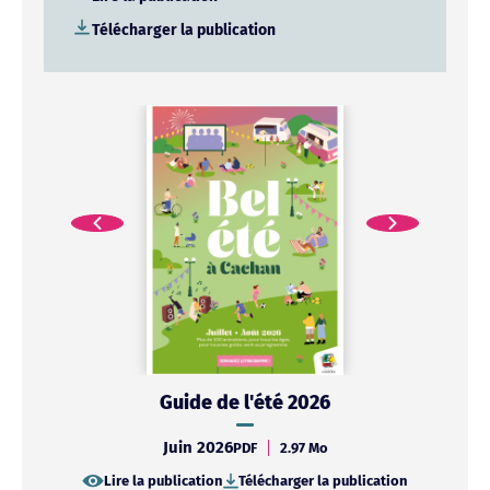
Télécharger la publication
Guide de l'été 2026
Juin 2026
PDF
PDF
PDF
530.99 Ko
2.97 Mo
919.35 Ko
Lire la publication
Télécharger la publication