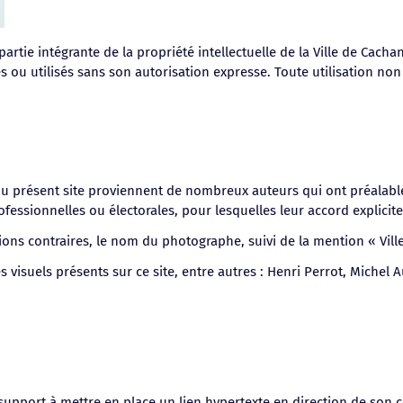
t partie intégrante de la propriété intellectuelle de la Ville de Cach
 ou utilisés sans son autorisation expresse. Toute utilisation non
 du présent site proviennent de nombreux auteurs qui ont préalable
ofessionnelles ou électorales, pour lesquelles leur accord explicit
ions contraires, le nom du photographe, suivi de la mention « Vill
s visuels présents sur ce site, entre autres : Henri Perrot, Miche
t support à mettre en place un lien hypertexte en direction de son