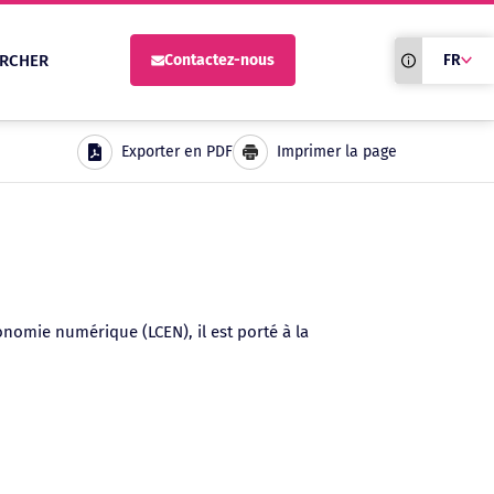
Traduction du
RCHER
Contactez-nous
FR
site automati
Exporter en PDF
Imprimer la page
onomie numérique (LCEN), il est porté à la