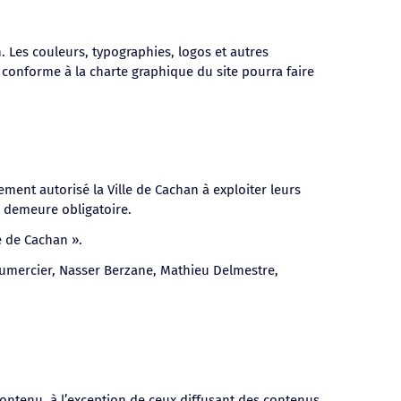
an. Les couleurs, typographies, logos et autres
 conforme à la charte graphique du site pourra faire
ment autorisé la Ville de Cachan à exploiter leurs
e demeure obligatoire.
e de Cachan ».
l Aumercier, Nasser Berzane, Mathieu Delmestre,
 contenu, à l’exception de ceux diffusant des contenus