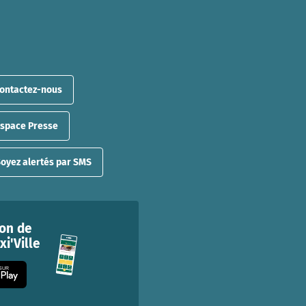
ontactez-nous
Espace Presse
oyez alertés par SMS
ion de
i'Ville
 SUR