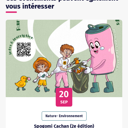
vous intéresser
20
SEP
Nature- Environnement
Spogomi Cachan (2e édition)