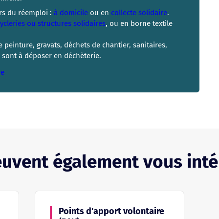
rs du réemploi :
à domicile
ou en
collecte solidaire
.
ycleries ou structures solidaires
, ou en borne textile
 peinture, gravats, déchets de chantier, sanitaires,
e sont à déposer en déchèterie.
re
euvent également vous inté
Points d'apport volontaire