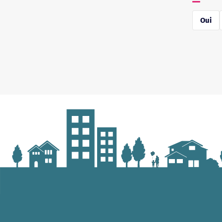
réponse
Oui
*