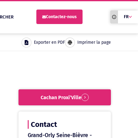
Traduction du
RCHER
Contactez-nous
FR
site automati
Exporter en PDF
Imprimer la page
Cachan Proxi’Ville
Contact
Grand-Orly Seine-Bièvre -