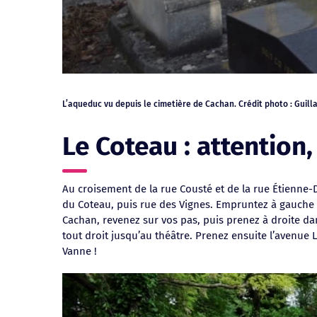
L’aqueduc vu depuis le cimetière de Cachan. Crédit photo : Guil
Vue de l’hôtel de ville depuis le parc Raspail. Crédit photo : Mur
La promenade Esther Tyszelman (anciennement du Loing et du Lun
Le jardin Belle du Berry. Crédit photo : Muriella Romaniello
La Maison Eyrolles. Crédit photo : Michel Aumercier.
Le Coteau : attention,
Au croisement de la rue Cousté et de la rue Étienne-
du Coteau, puis rue des Vignes. Empruntez à gauche 
Cachan, revenez sur vos pas, puis prenez à droite dan
tout droit jusqu’au théâtre. Prenez ensuite l’avenue 
Vanne !