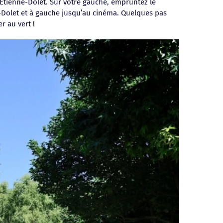
e Étienne-Dolet. Sur votre gauche, empruntez le
ne-Dolet et à gauche jusqu’au cinéma. Quelques pas
r au vert !