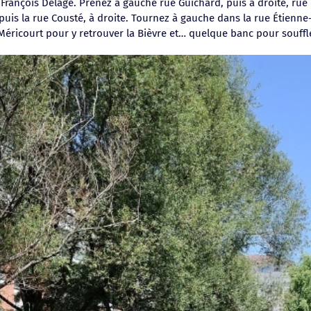
e François Delage. Prenez à gauche rue Guichard, puis à droite, ru
, puis la rue Cousté, à droite. Tournez à gauche dans la rue Étien
éricourt pour y retrouver la Bièvre et… quelque banc pour souffle