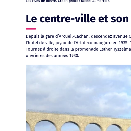
Les rives de Bièvre. Crédit photo : Michel Aumercier.
Le sentier des Blanchisseries. Crédit photo : Michel Aumercier.
Le jardin du Vallon. Crédit photo : Henri Perrot
Le centre-ville et so
Depuis la gare d’Arcueil-Cachan, descendez avenue C
l’hôtel de ville, joyau de l’Art déco inauguré en 1935.
Tournez à droite dans la promenade Esther Tyszelman 
ouvrières des années 1930.