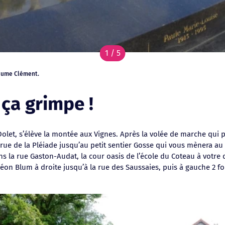
1 / 5
laume Clément.
iella Romaniello
ain). Crédit photo : Henri Perrot.
 ça grimpe !
Dolet, s’élève la montée aux Vignes. Après la volée de marche qui 
rue de la Pléiade jusqu’au petit sentier Gosse qui vous mènera au
s la rue Gaston-Audat, la cour oasis de l’école du Coteau à votre d
Léon Blum à droite jusqu’à la rue des Saussaies, puis à gauche 2 fo