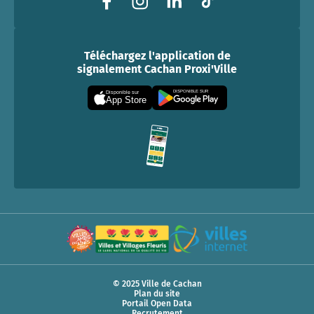
Téléchargez l'application de
signalement Cachan Proxi'Ville
DISPONIBLE SUR
Disponible sur
App Store
© 2025 Ville de Cachan
Plan du site
Portail Open Data
Recrutement