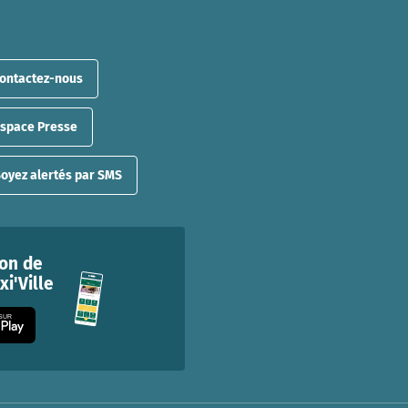
ontactez-nous
Espace Presse
oyez alertés par SMS
ion de
i'Ville
 SUR