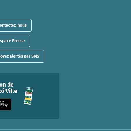
ontactez-nous
Espace Presse
oyez alertés par SMS
ion de
i'Ville
 SUR