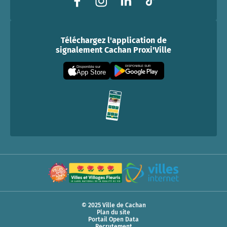
Téléchargez l'application de
signalement Cachan Proxi'Ville
DISPONIBLE SUR
Disponible sur
App Store
© 2025 Ville de Cachan
Plan du site
Portail Open Data
Recrutement