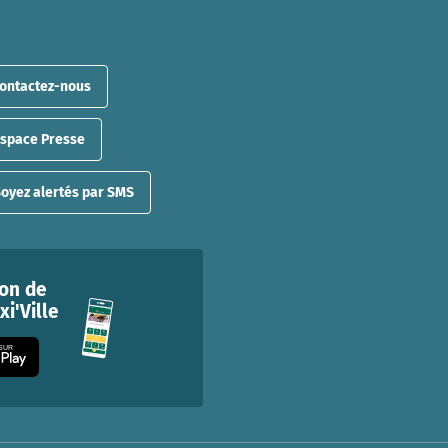
ontactez-nous
Espace Presse
oyez alertés par SMS
ion de
i'Ville
 SUR