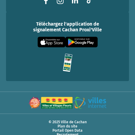
Téléchargez l'application de
signalement Cachan Proxi'Ville
DISPONIBLE SUR
Disponible sur
App Store
© 2025 Ville de Cachan
Plan du site
Portail Open Data
Recrutement