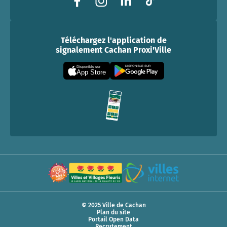
Téléchargez l'application de
signalement Cachan Proxi'Ville
DISPONIBLE SUR
Disponible sur
App Store
© 2025 Ville de Cachan
Plan du site
Portail Open Data
Recrutement