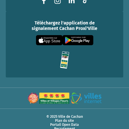
Téléchargez l'application de
signalement Cachan Proxi'Ville
DISPONIBLE SUR
Disponible sur
App Store
© 2025 Ville de Cachan
Plan du site
Portail Open Data
Recrutement