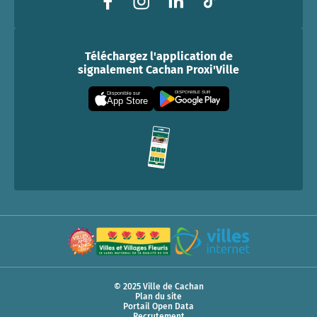
Téléchargez l'application de
signalement Cachan Proxi'Ville
DISPONIBLE SUR
Disponible sur
App Store
© 2025 Ville de Cachan
Plan du site
Portail Open Data
Recrutement