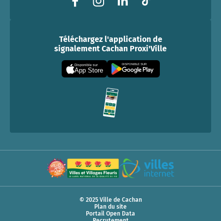
Téléchargez l'application de
signalement Cachan Proxi'Ville
DISPONIBLE SUR
Disponible sur
App Store
© 2025 Ville de Cachan
Plan du site
Portail Open Data
Recrutement