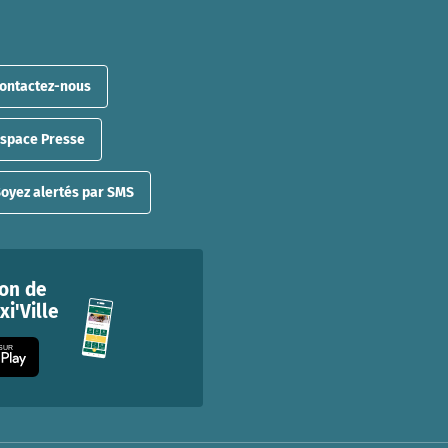
ontactez-nous
Espace Presse
oyez alertés par SMS
ion de
i'Ville
 SUR