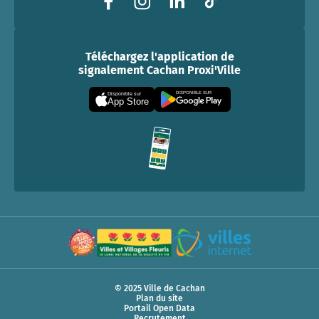
Téléchargez l'application de
signalement Cachan Proxi'Ville
DISPONIBLE SUR
Disponible sur
App Store
© 2025 Ville de Cachan
Plan du site
Portail Open Data
Recrutement