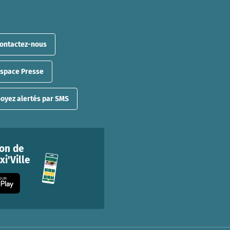
ontactez-nous
Espace Presse
oyez alertés par SMS
ion de
i'Ville
 SUR