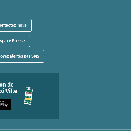
ontactez-nous
Espace Presse
oyez alertés par SMS
ion de
i'Ville
 SUR