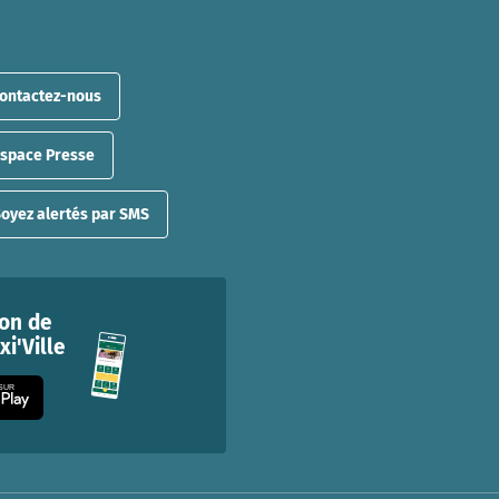
ontactez-nous
Espace Presse
oyez alertés par SMS
ion de
i'Ville
 SUR