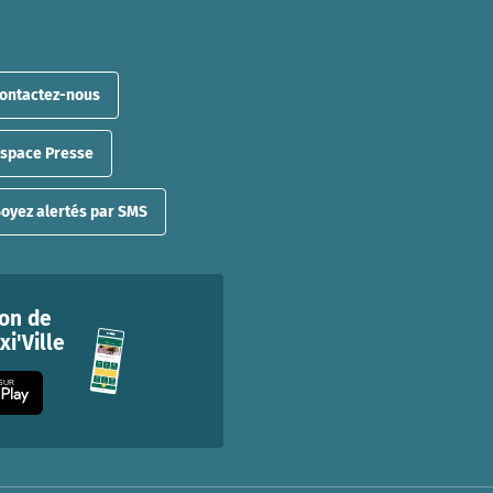
ontactez-nous
Espace Presse
oyez alertés par SMS
ion de
i'Ville
 SUR