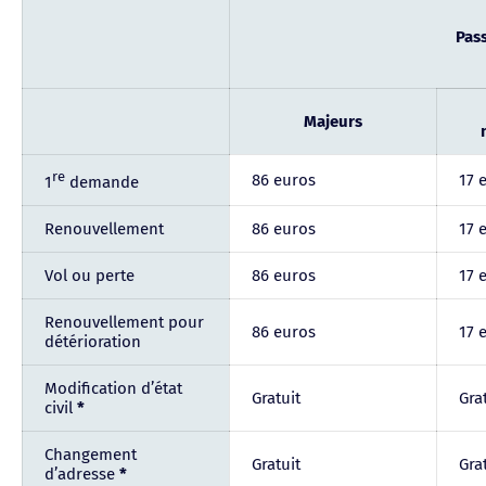
Pas
Majeurs
re
86 euros
17 
1
demande
Renouvellement
86 euros
17 
Vol ou perte
86 euros
17 
Renouvellement pour
86 euros
17 
détérioration
Modification d’état
Gratuit
Gra
civil
*
Changement
Gratuit
Gra
d’adresse
*