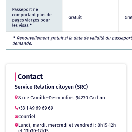
Passeport ne
comportant plus de
Gratuit
Gra
pages vierges pour
les visas
*
*
Renouvellement gratuit si la date de validité du passepor
demande.
Contact
Service Relation citoyen (SRC)
8 rue Camille-Desmoulins, 94230 Cachan
+33 1 49 69 69 69
Courriel
Lundi, mardi, mercredi et vendredi : 8h15-12h
et 13h30-17h15