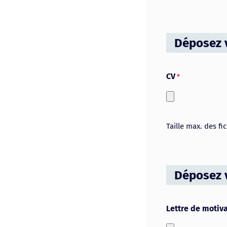
Déposez 
CV
*
Taille max. des fi
Déposez v
Lettre de motiv