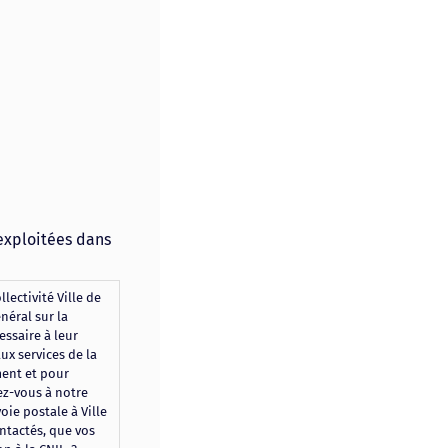
 exploitées dans
lectivité Ville de
néral sur la
ssaire à leur
ux services de la
ment et pour
sez-vous à notre
ie postale à Ville
ntactés, que vos