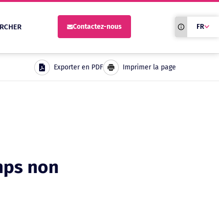
Traduction du
RCHER
Contactez-nous
FR
site automati
Exporter en PDF
Imprimer la page
mps non