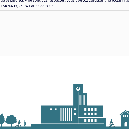
que et Libertés » ne sont pas respectés, vous pouvez adresser une réclamatio
 TSA 80715, 75334 Paris Cedex 07.