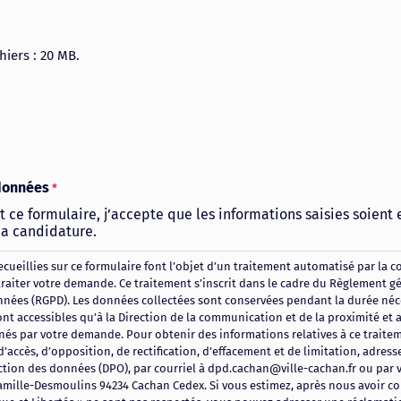
chiers : 20 MB.
données
*
 ce formulaire, j’accepte que les informations saisies soient
ma candidature.
cueillies sur ce formulaire font l’objet d’un traitement automatisé par la col
traiter votre demande. Ce traitement s’inscrit dans le cadre du Règlement gé
nées (RGPD). Les données collectées sont conservées pendant la durée néce
ont accessibles qu’à la Direction de la communication et de la proximité et a
rnés par votre demande. Pour obtenir des informations relatives à ce traite
d’accès, d’opposition, de rectification, d’effacement et de limitation, adres
ction des données (DPO), par courriel à dpd.cachan@ville-cachan.fr ou par vo
amille-Desmoulins 94234 Cachan Cedex. Si vous estimez, après nous avoir co