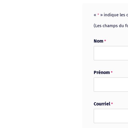
«
» indique les
*
(Les champs du fo
Nom
*
Prénom
*
Courriel
*