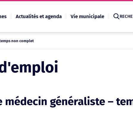
hes
Actualités et agenda
Vie municipale
RECHE
 temps non complet
Recherche
 d'emploi
 médecin généraliste – te