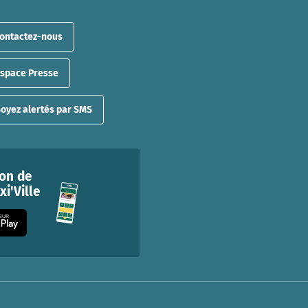
ontactez-nous
Espace Presse
oyez alertés par SMS
ion de
i'Ville
 SUR