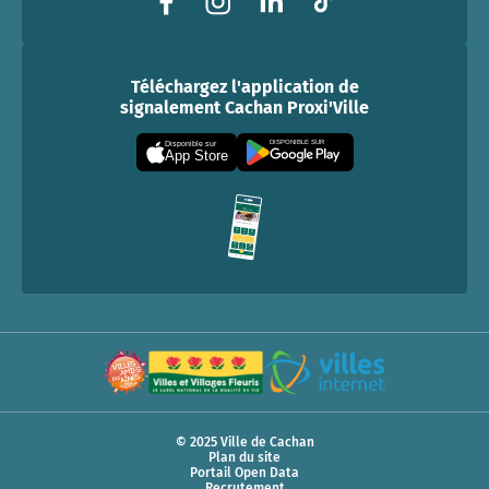
Téléchargez l'application de
signalement Cachan Proxi'Ville
DISPONIBLE SUR
Disponible sur
App Store
© 2025 Ville de Cachan
Plan du site
Portail Open Data
Recrutement