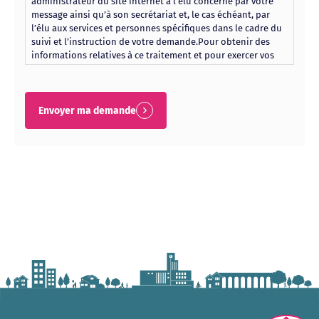
administrateur du site internet à l’élu concerné par votre
message ainsi qu’à son secrétariat et, le cas échéant, par
l’élu aux services et personnes spécifiques dans le cadre du
suivi et l’instruction de votre demande.Pour obtenir des
informations relatives à ce traitement et pour exercer vos
droits d’accès, d’opposition, de rectification, d’effacement et
de limitation, adressez-vous à notre délégué à la protection
des données (DPO), par courriel à dpd.cachan@ville-
cachan.fr ou par voie postale à Ville de Cachan, 8 rue
Envoyer ma demande
Camille-Desmoulins 94234 Cachan Cedex. Si vous estimez,
après nous avoir contactés, que vos droits « Informatique et
Libertés » ne sont pas respectés, vous pouvez adresser une
réclamation à la CNIL, 3 place de Fontenoy, TSA 80715, 75334
Paris Cedex 07.