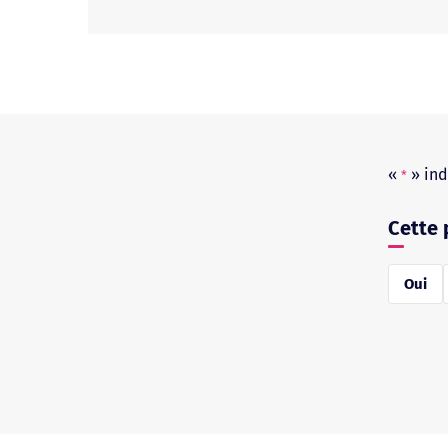
Le formulaire d’AST est juridiquement suffisant
même nom de famille que l’enfant. Aucun texte 
Toutefois, par précaution, il peut être utile d’
Il est vivement conseillé de consulter la rubriq
diplomatie.gouv.fr :
«
» ind
*
Cette 
réponse
Oui
*