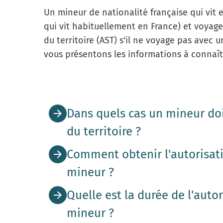
Un mineur de nationalité française qui vit 
qui vit habituellement en France) et voyage 
du territoire (AST) s'il ne voyage pas avec
vous présentons les informations à connaît
Dans quels cas un mineur doi
du territoire ?
Comment obtenir l'autorisati
L’autorisation de sortie du territoire (AST) est
sans être accompagné
de l'un de ses
parents
o
mineur ?
tuteur
,
curateur
).
Quelle est la durée de l'autor
Vous devez remplir un
formulaire
:
mineur ?
Mineurs concernés
Mineurs non co