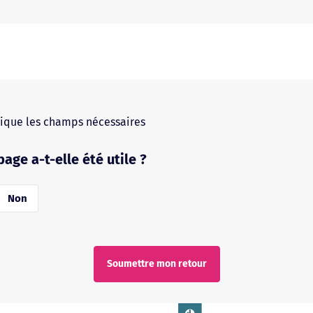
, même si le parent qui l’a signé ne porte pas le
n’impose de présenter un livret de famille.
en avoir une copie pour éviter tout malentendu.
ue Conseils aux voyageurs sur le site
ique les champs nécessaires
page a-t-elle été utile ?
Non
Soumettre mon retour