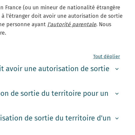
en France (ou un mineur de nationalité étrangère
à l'étranger doit avoir une autorisation de sortie
 une personne ayant
l'autorité parentale
. Nous
re.
Tout déplier
t avoir une autorisation de sortie
on de sortie du territoire pour un
 obligatoire dès qu'un enfant mineur sort de France
u d'une
autre personne ayant l'autorité parentale
(
isation de sortie du territoire d'un
ncernés