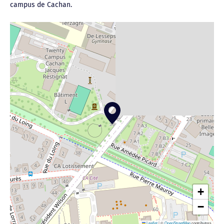
campus de Cachan.
+
−
Leaflet
|
©
OpenStreetMap
contributors