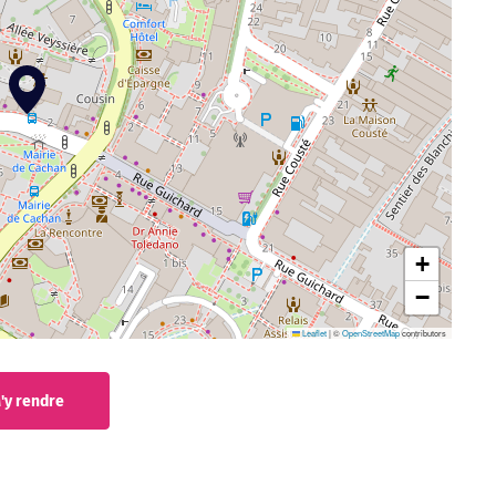
+
−
Leaflet
|
©
OpenStreetMap
contributors
'y rendre