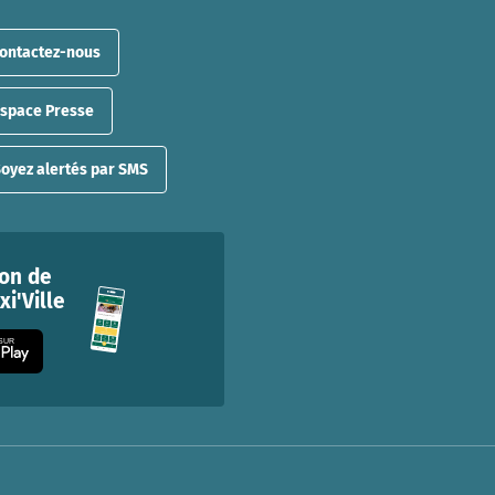
ontactez-nous
Espace Presse
oyez alertés par SMS
ion de
i'Ville
 SUR