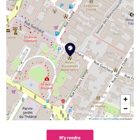
+
−
Leaflet
|
©
OpenStreetMap
contributors
M'y rendre