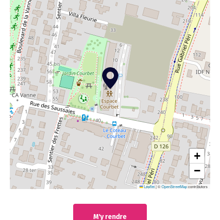
+
−
Leaflet
|
©
OpenStreetMap
contributors
M'y rendre