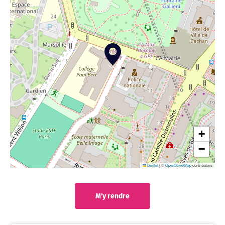
+
−
Leaflet
|
©
OpenStreetMap
contributors
M'y rendre