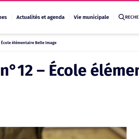
hes
Actualités et agenda
Vie municipale
RECHE
 École élémentaire Belle Image
Recherche
n°12 – École élémen