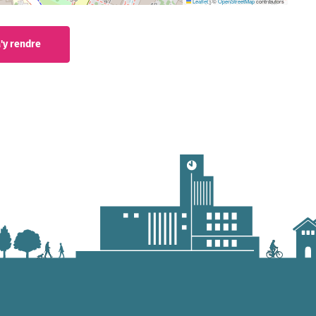
Leaflet
|
©
OpenStreetMap
contributors
'y rendre