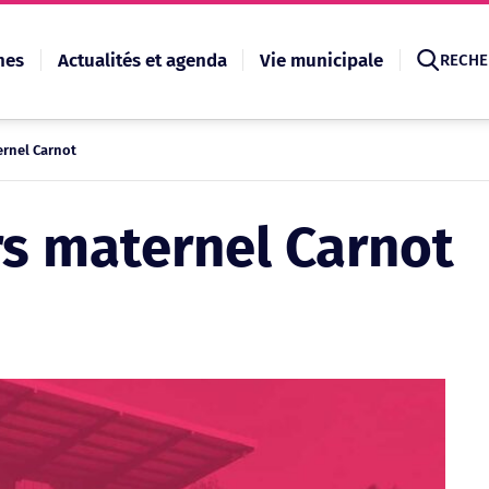
hes
Actualités et agenda
Vie municipale
RECHE
ernel Carnot
Recherche
irs maternel Carnot