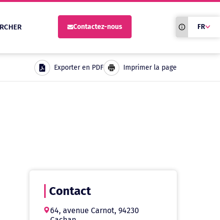
Traduction du
RCHER
Contactez-nous
FR
site automati
Exporter en PDF
Imprimer la page
Contact
64, avenue Carnot, 94230
Cachan