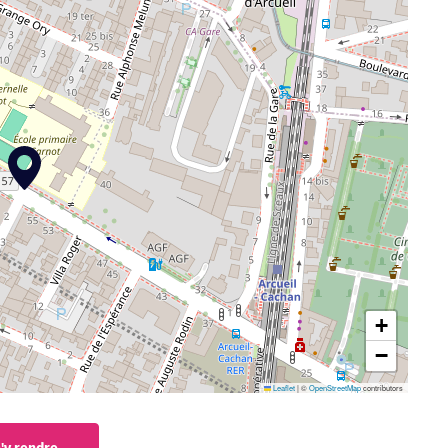
+
−
Leaflet
|
©
OpenStreetMap
contributors