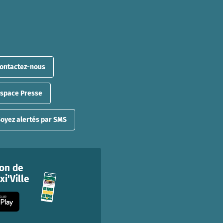
ontactez-nous
Espace Presse
oyez alertés par SMS
ion de
i'Ville
 SUR