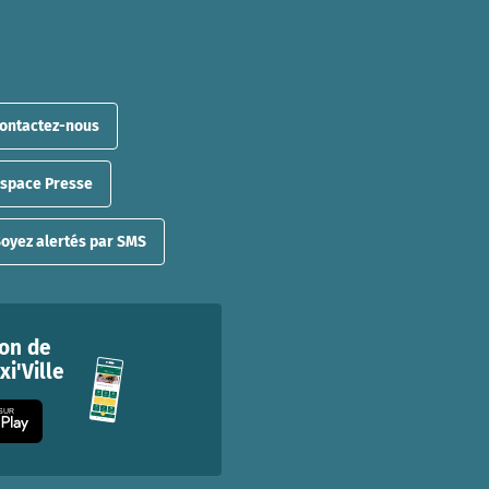
ontactez-nous
Espace Presse
oyez alertés par SMS
ion de
i'Ville
 SUR