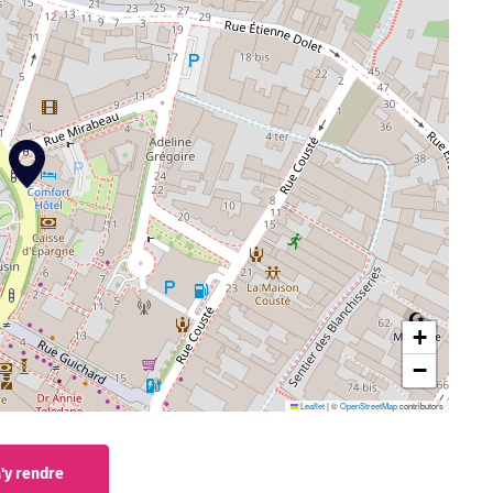
+
−
Leaflet
|
©
OpenStreetMap
contributors
'y rendre