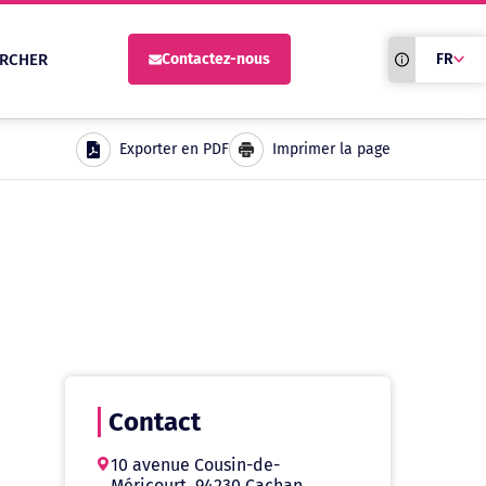
Traduction du
RCHER
Contactez-nous
FR
site automati
Exporter en PDF
Imprimer la page
Contact
10 avenue Cousin-de-
Méricourt, 94230 Cachan