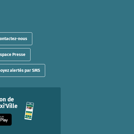
ontactez-nous
Espace Presse
oyez alertés par SMS
ion de
i'Ville
 SUR