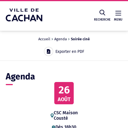
Cookies management panel
RECHERCHE
MENU
Accueil
Agenda
Soirée ciné
Recherche
Exporter en PDF
Agenda
26
AOÛT
CSC
Maison
Cousté
Dès 18h30